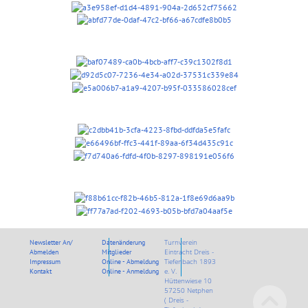
Newsletter An/
Datenänderung
Turnverein
Abmelden
Mitglieder
Eintracht Dreis -
Impressum
Online - Abmeldung
Tiefenbach 1893
Kontakt
Online - Anmeldung
e. V.
Hüttenwiese 10
57250 Netphen
( Dreis -